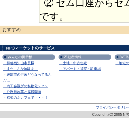
② セム口座からセ
です。
おすすめ
みんなの掲示板
不動産情報
WE
・拝啓福知山市長様
・土地・中古住宅
・地域
・またこんな無駄を…
・アパート・貸家・駐車場
・綾部市の行政どうなってるん
だ…
・商工会議所の私物化？？？
・公務員改革と厚遇問題
・福知のネカフェで・・・！
プライバシーポリシ
Copyright (C) 2005 NPO