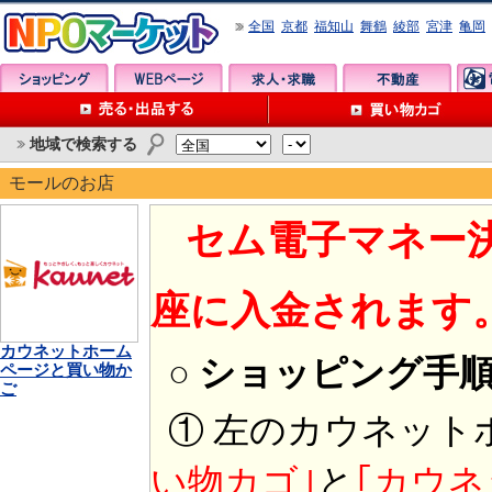
全国
京都
福知山
舞鶴
綾部
宮津
亀岡
地域で検索する
モールのお店
セム電子マネー
座に入金されます
カウネットホーム
○ ショッピング手
ページと買い物か
ご
① 左のカウネット
い物カゴ｣
と
｢カウネ