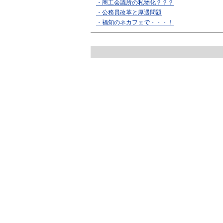
・商工会議所の私物化？？？
・公務員改革と厚遇問題
・福知のネカフェで・・・！