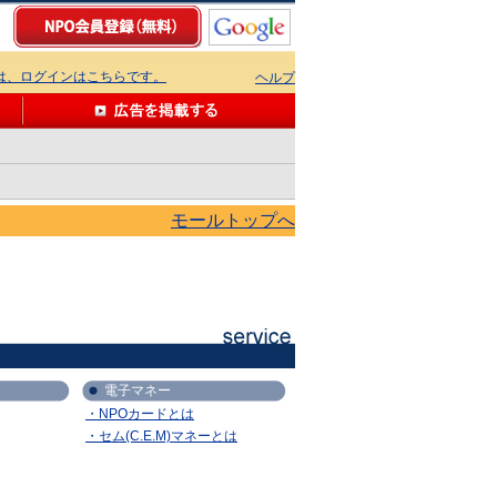
ちは、ログインはこちらです。
ヘルプ
モールトップへ
電子マネー
・NPOカードとは
・セム(C.E.M)マネーとは