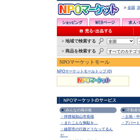
全国
地域で検索する
商品を検索する
NPOマーケットモール
NPOマーケットモールトップ (0)
みんなの掲示板
不動産
・拝啓福知山市長様
・土地・中
・またこんな無駄を…
・アパート
・綾部市の行政どうなってるん
だ…