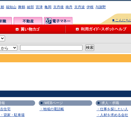
京都
福知山
舞鶴
綾部
宮津
亀岡
京丹後
南丹
京丹波
伊根
与謝野
■ こんに
情報
WEBページ
求人・求職
古住宅
・地域の電話帳
・仕事を探したい人
・貸家・駐車場
・人材を求める会社