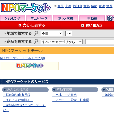
全国
京都
福知山
舞鶴
綾部
宮津
亀岡
地域で検索する
商品を検索する
NPOマーケットモール
NPOマーケットモールトップ (0)
みんなの掲示板
不動産情報
WE
・拝啓福知山市長様
・土地・中古住宅
・地域
・またこんな無駄を…
・アパート・貸家・駐車場
・綾部市の行政どうなってるん
だ…