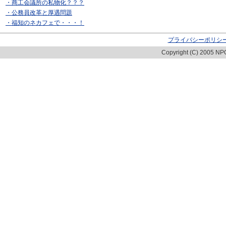
・商工会議所の私物化？？？
・公務員改革と厚遇問題
・福知のネカフェで・・・！
プライバシーポリシ
Copyright (C) 2005 NPO