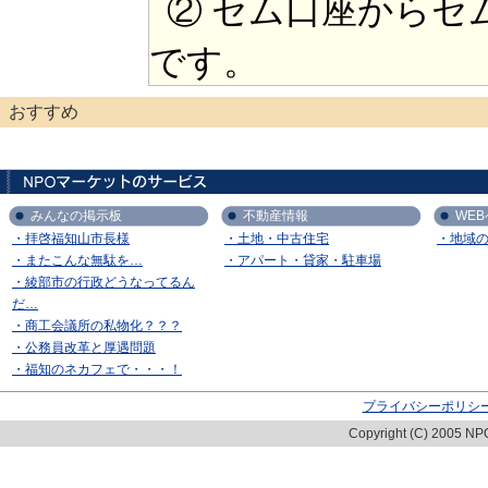
② セム口座からセ
です。
おすすめ
みんなの掲示板
不動産情報
WE
・拝啓福知山市長様
・土地・中古住宅
・地域
・またこんな無駄を…
・アパート・貸家・駐車場
・綾部市の行政どうなってるん
だ…
・商工会議所の私物化？？？
・公務員改革と厚遇問題
・福知のネカフェで・・・！
プライバシーポリシ
Copyright (C) 2005 NPO