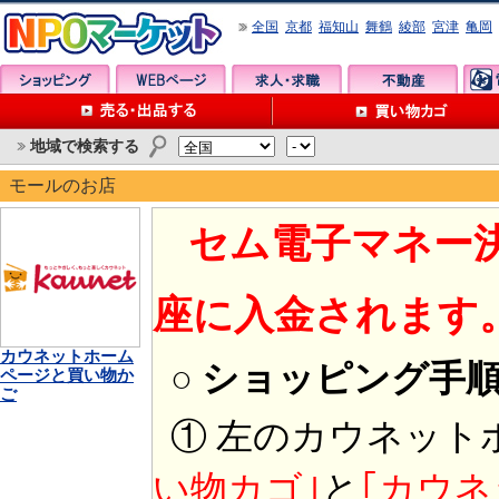
全国
京都
福知山
舞鶴
綾部
宮津
亀岡
地域で検索する
モールのお店
セム電子マネー
座に入金されます
カウネットホーム
○ ショッピング手
ページと買い物か
ご
① 左のカウネット
い物カゴ｣
と
｢カウネ