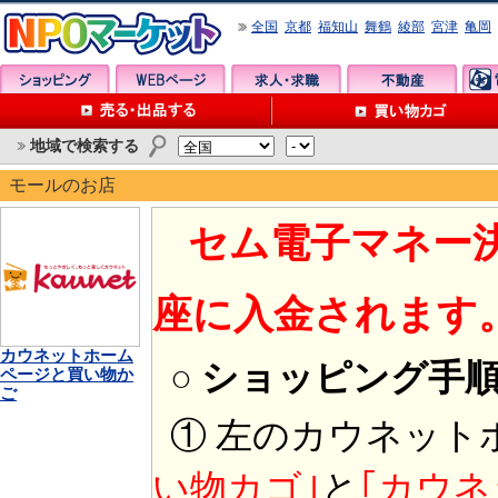
全国
京都
福知山
舞鶴
綾部
宮津
亀岡
地域で検索する
モールのお店
セム電子マネー
座に入金されます
カウネットホーム
○ ショッピング手
ページと買い物か
ご
① 左のカウネット
い物カゴ｣
と
｢カウネ