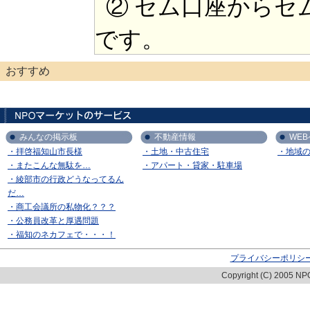
② セム口座からセ
です。
おすすめ
みんなの掲示板
不動産情報
WE
・拝啓福知山市長様
・土地・中古住宅
・地域
・またこんな無駄を…
・アパート・貸家・駐車場
・綾部市の行政どうなってるん
だ…
・商工会議所の私物化？？？
・公務員改革と厚遇問題
・福知のネカフェで・・・！
プライバシーポリシ
Copyright (C) 2005 NPO