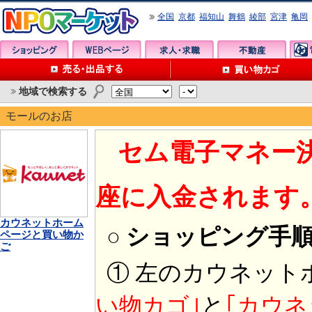
全国
京都
福知山
舞鶴
綾部
宮津
亀岡
地域で検索する
モールのお店
セム電子マネー
座に入金されます
カウネットホーム
○ ショッピング手
ページと買い物か
ご
① 左のカウネット
い物カゴ｣
と
｢カウネ