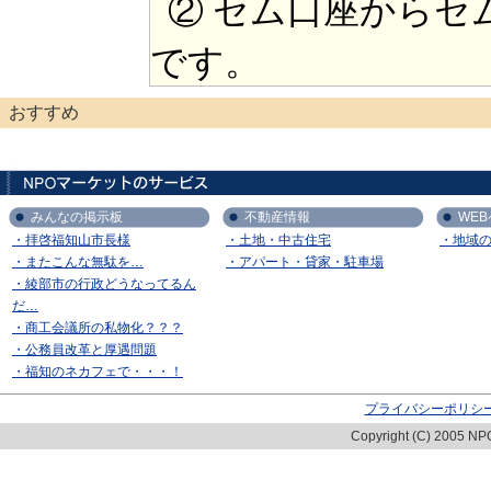
② セム口座からセ
です。
おすすめ
みんなの掲示板
不動産情報
WE
・拝啓福知山市長様
・土地・中古住宅
・地域
・またこんな無駄を…
・アパート・貸家・駐車場
・綾部市の行政どうなってるん
だ…
・商工会議所の私物化？？？
・公務員改革と厚遇問題
・福知のネカフェで・・・！
プライバシーポリシ
Copyright (C) 2005 NPO