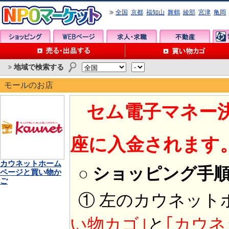
全国
京都
福知山
舞鶴
綾部
宮津
亀岡
地域で検索する
モールのお店
セム電子マネー
座に入金されます
カウネットホーム
○ ショッピング手
ページと買い物か
ご
① 左のカウネット
い物カゴ｣
と
｢カウネ