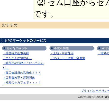
② セム口座からセ
です。
おすすめ
みんなの掲示板
不動産情報
WE
・拝啓福知山市長様
・土地・中古住宅
・地域
・またこんな無駄を…
・アパート・貸家・駐車場
・綾部市の行政どうなってるん
だ…
・商工会議所の私物化？？？
・公務員改革と厚遇問題
・福知のネカフェで・・・！
プライバシーポリシ
Copyright (C) 2005 NPO