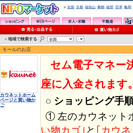
全国
京都
福知山
舞鶴
綾部
宮津
亀岡
地域で検索する
モールのお店
セム電子マネー
座に入金されます
カウネットホーム
○ ショッピング手
ページと買い物か
ご
① 左のカウネット
い物カゴ｣
と
｢カウネ