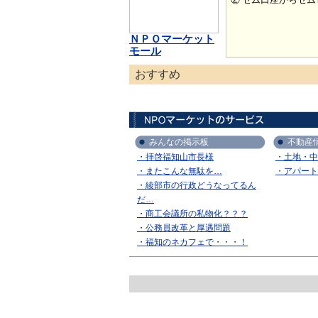
ＮＰＯマーケット
モール
おすすめ
みんなの掲示板
不動産
・拝啓福知山市長様
・土地・中
・またこんな無駄を…
・アパート
・綾部市の行政どうなってるん
だ…
・商工会議所の私物化？？？
・公務員改革と厚遇問題
・福知のネカフェで・・・！