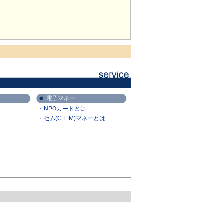
電子マネー
・NPOカードとは
・セム(C.E.M)マネーとは