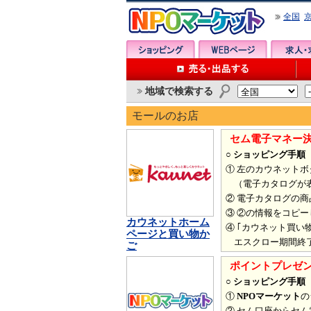
全国
地域で検索する
モールのお店
セム電子マネー
○ ショッピング手順
① 左のカウネット
（電子カタログが表
② 電子カタログの
③ ②の情報をコピー
カウネットホーム
④ ｢カウネット買
ページと買い物か
エスクロー期間終了
ご
ポイントプレゼ
○ ショッピング手順
①
NPOマーケット
の
② セム口座からセ