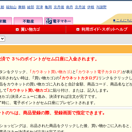
京都
福知山
舞鶴
綾部
宮津
亀岡
京丹後
南丹
京丹波
伊根
与謝野
■ こんに
決済で ３%のポイントがセム口座に入金されます。
ボタンをクリック、
｢カウネット買い物カゴ｣
と
｢カウネット電子カタログ｣
が表
示されない時は、｢買い物カゴ｣の
｢カウネットカタログ｣
リンクをクリックし
商品をカウネットの買い物カゴに入れると合計金額、商品コード、商品名など
して
｢カウネット買い物カゴ｣
に貼り付け、または、記入します｡
い物カゴ｣決済メニューに進み、決済すれば注文が完了です。
時に、電子ポイントがセム口座にプレゼントされます。
ントの%は、商品登録の際、登録画面で指定できます｡
ショッピングは、出品された商品をクリックした後、買い物かごに入れると
ム電子マネー決済すれば注文は完了です。