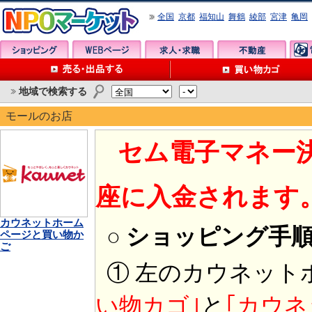
全国
京都
福知山
舞鶴
綾部
宮津
亀岡
地域で検索する
モールのお店
セム電子マネー
座に入金されます
カウネットホーム
○ ショッピング手
ページと買い物か
ご
① 左のカウネット
い物カゴ｣
と
｢カウネ