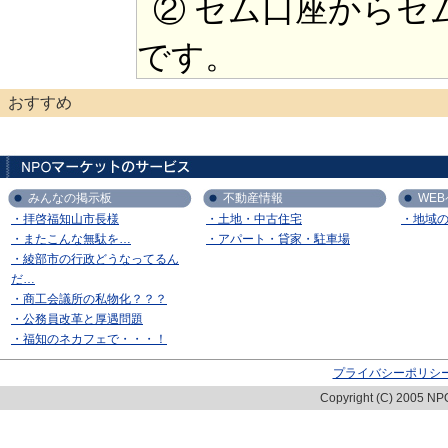
② セム口座からセ
です。
おすすめ
みんなの掲示板
不動産情報
WE
・拝啓福知山市長様
・土地・中古住宅
・地域
・またこんな無駄を…
・アパート・貸家・駐車場
・綾部市の行政どうなってるん
だ…
・商工会議所の私物化？？？
・公務員改革と厚遇問題
・福知のネカフェで・・・！
プライバシーポリシ
Copyright (C) 2005 NPO