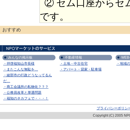
② セム口座からセ
です。
おすすめ
みんなの掲示板
不動産情報
WE
・拝啓福知山市長様
・土地・中古住宅
・地域
・またこんな無駄を…
・アパート・貸家・駐車場
・綾部市の行政どうなってるん
だ…
・商工会議所の私物化？？？
・公務員改革と厚遇問題
・福知のネカフェで・・・！
プライバシーポリシ
Copyright (C) 2005 NPO