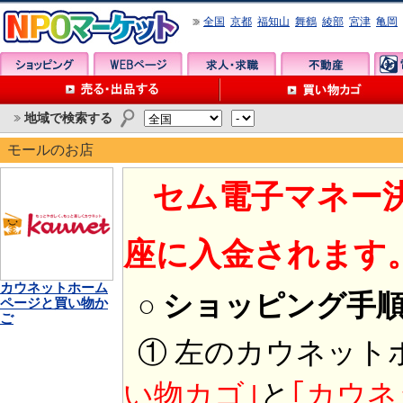
全国
京都
福知山
舞鶴
綾部
宮津
亀岡
地域で検索する
モールのお店
セム電子マネー
座に入金されます
カウネットホーム
○ ショッピング手
ページと買い物か
ご
① 左のカウネット
い物カゴ｣
と
｢カウネ