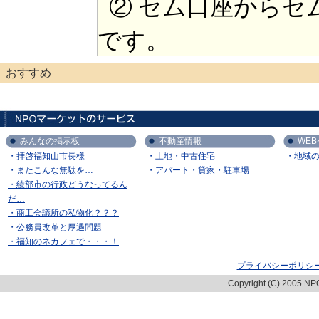
② セム口座からセ
です。
おすすめ
みんなの掲示板
不動産情報
WE
・拝啓福知山市長様
・土地・中古住宅
・地域
・またこんな無駄を…
・アパート・貸家・駐車場
・綾部市の行政どうなってるん
だ…
・商工会議所の私物化？？？
・公務員改革と厚遇問題
・福知のネカフェで・・・！
プライバシーポリシ
Copyright (C) 2005 NPO