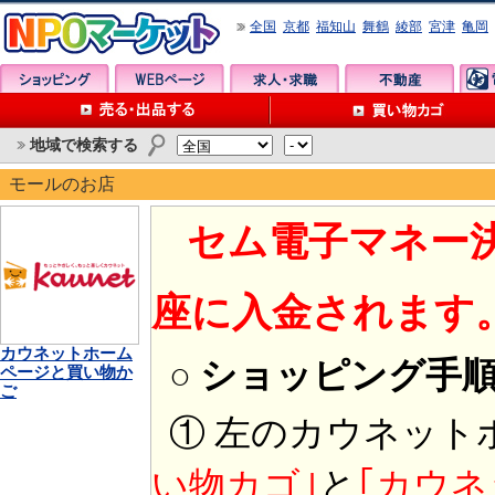
全国
京都
福知山
舞鶴
綾部
宮津
亀岡
地域で検索する
モールのお店
セム電子マネー
座に入金されます
カウネットホーム
○ ショッピング手
ページと買い物か
ご
① 左のカウネット
い物カゴ｣
と
｢カウネ