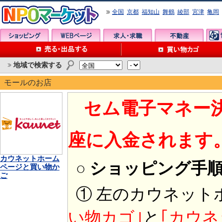
全国
京都
福知山
舞鶴
綾部
宮津
亀岡
地域で検索する
モールのお店
セム電子マネー
座に入金されます
カウネットホーム
○ ショッピング手
ページと買い物か
ご
① 左のカウネット
い物カゴ｣
と
｢カウネ