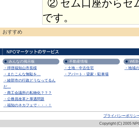
② セム口座からセ
です。
おすすめ
みんなの掲示板
不動産情報
WE
・拝啓福知山市長様
・土地・中古住宅
・地域
・またこんな無駄を…
・アパート・貸家・駐車場
・綾部市の行政どうなってるん
だ…
・商工会議所の私物化？？？
・公務員改革と厚遇問題
・福知のネカフェで・・・！
プライバシーポリシ
Copyright (C) 2005 NPO