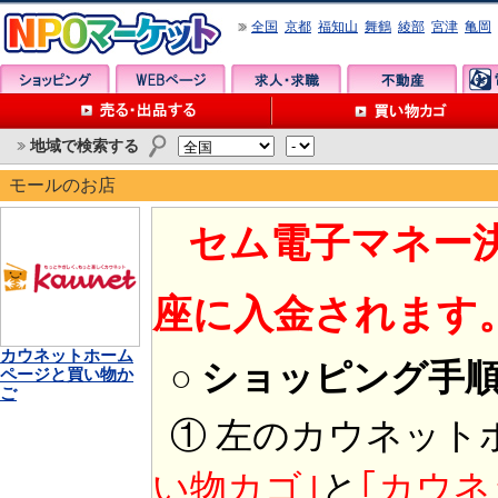
全国
京都
福知山
舞鶴
綾部
宮津
亀岡
地域で検索する
モールのお店
セム電子マネー
座に入金されます
カウネットホーム
○ ショッピング手
ページと買い物か
ご
① 左のカウネット
い物カゴ｣
と
｢カウネ