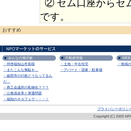
② セム口座からセ
です。
おすすめ
みんなの掲示板
不動産情報
WE
・拝啓福知山市長様
・土地・中古住宅
・地域
・またこんな無駄を…
・アパート・貸家・駐車場
・綾部市の行政どうなってるん
だ…
・商工会議所の私物化？？？
・公務員改革と厚遇問題
・福知のネカフェで・・・！
プライバシーポリシ
Copyright (C) 2005 NPO