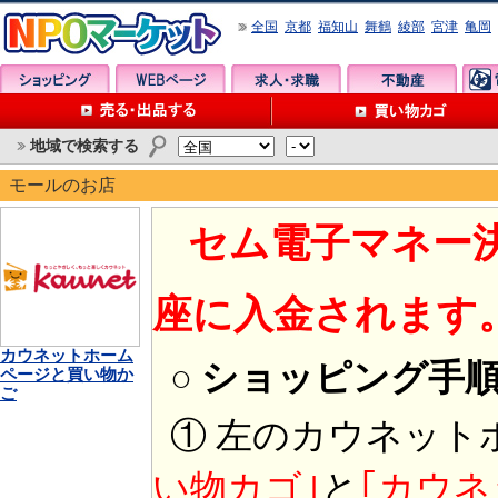
全国
京都
福知山
舞鶴
綾部
宮津
亀岡
地域で検索する
モールのお店
セム電子マネー
座に入金されます
カウネットホーム
○ ショッピング手
ページと買い物か
ご
① 左のカウネット
い物カゴ｣
と
｢カウネ