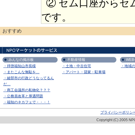
② セム口座からセ
です。
おすすめ
みんなの掲示板
不動産情報
WE
・拝啓福知山市長様
・土地・中古住宅
・地域
・またこんな無駄を…
・アパート・貸家・駐車場
・綾部市の行政どうなってるん
だ…
・商工会議所の私物化？？？
・公務員改革と厚遇問題
・福知のネカフェで・・・！
プライバシーポリシ
Copyright (C) 2005 NPO