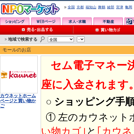
全国
京都
福知山
舞鶴
綾部
宮津
亀岡
地域で検索する
モールのお店
セム電子マネー
座に入金されます
カウネットホーム
○ ショッピング手
ページと買い物か
ご
① 左のカウネット
い物カゴ｣
と
｢カウネ