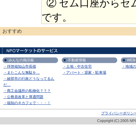
② セム口座からセ
です。
おすすめ
みんなの掲示板
不動産情報
WE
・拝啓福知山市長様
・土地・中古住宅
・地域
・またこんな無駄を…
・アパート・貸家・駐車場
・綾部市の行政どうなってるん
だ…
・商工会議所の私物化？？？
・公務員改革と厚遇問題
・福知のネカフェで・・・！
プライバシーポリシ
Copyright (C) 2005 NPO