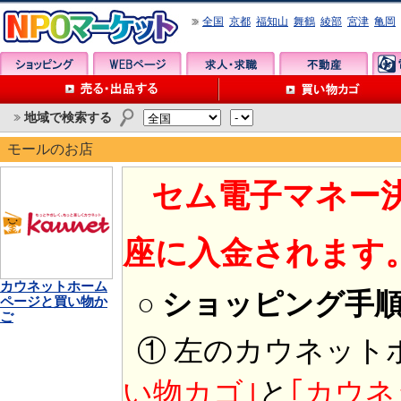
全国
京都
福知山
舞鶴
綾部
宮津
亀岡
地域で検索する
モールのお店
セム電子マネー
座に入金されます
カウネットホーム
○ ショッピング手
ページと買い物か
ご
① 左のカウネット
い物カゴ｣
と
｢カウネ