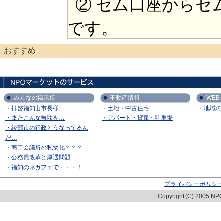
② セム口座からセ
です。
おすすめ
みんなの掲示板
不動産情報
WE
・拝啓福知山市長様
・土地・中古住宅
・地域
・またこんな無駄を…
・アパート・貸家・駐車場
・綾部市の行政どうなってるん
だ…
・商工会議所の私物化？？？
・公務員改革と厚遇問題
・福知のネカフェで・・・！
プライバシーポリシ
Copyright (C) 2005 NPO