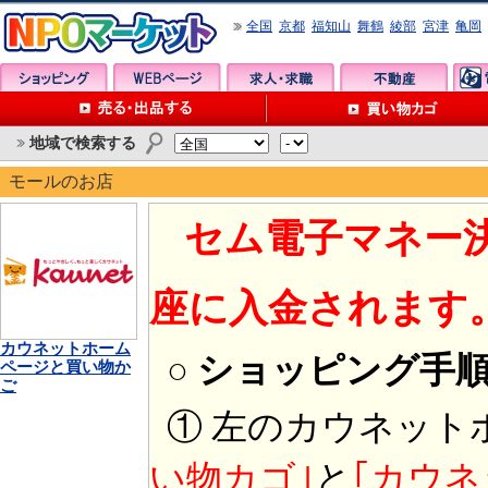
全国
京都
福知山
舞鶴
綾部
宮津
亀岡
地域で検索する
モールのお店
セム電子マネー
座に入金されます
カウネットホーム
○ ショッピング手
ページと買い物か
ご
① 左のカウネット
い物カゴ｣
と
｢カウネ