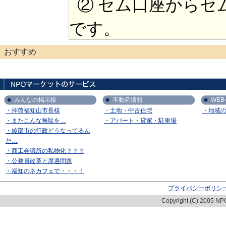
② セム口座からセ
です。
おすすめ
みんなの掲示板
不動産情報
WE
・拝啓福知山市長様
・土地・中古住宅
・地域
・またこんな無駄を…
・アパート・貸家・駐車場
・綾部市の行政どうなってるん
だ…
・商工会議所の私物化？？？
・公務員改革と厚遇問題
・福知のネカフェで・・・！
プライバシーポリシ
Copyright (C) 2005 NPO