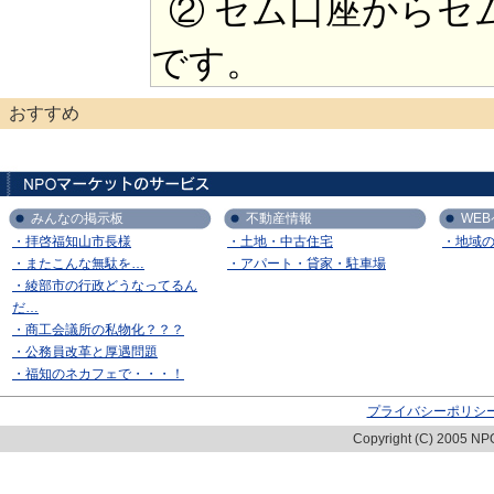
② セム口座からセ
です。
おすすめ
みんなの掲示板
不動産情報
WE
・拝啓福知山市長様
・土地・中古住宅
・地域
・またこんな無駄を…
・アパート・貸家・駐車場
・綾部市の行政どうなってるん
だ…
・商工会議所の私物化？？？
・公務員改革と厚遇問題
・福知のネカフェで・・・！
プライバシーポリシ
Copyright (C) 2005 NPO