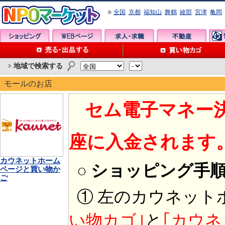
全国
京都
福知山
舞鶴
綾部
宮津
亀岡
地域で検索する
モールのお店
セム電子マネー
座に入金されます
カウネットホーム
○ ショッピング手
ページと買い物か
ご
① 左のカウネット
い物カゴ｣
と
｢カウネ