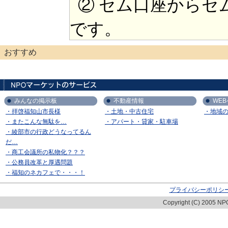
② セム口座からセ
です。
おすすめ
みんなの掲示板
不動産情報
WE
・拝啓福知山市長様
・土地・中古住宅
・地域
・またこんな無駄を…
・アパート・貸家・駐車場
・綾部市の行政どうなってるん
だ…
・商工会議所の私物化？？？
・公務員改革と厚遇問題
・福知のネカフェで・・・！
プライバシーポリシ
Copyright (C) 2005 NPO