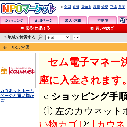
全国
京都
福知山
舞鶴
綾部
宮津
亀岡
地域で検索する
モールのお店
セム電子マネー
座に入金されます
カウネットホーム
○ ショッピング手
ページと買い物か
ご
① 左のカウネット
い物カゴ｣
と
｢カウネ