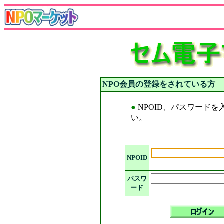
NPO会員の登録をされている方
●
NPOID、パスワード
い。
NPOID
パスワ
ード