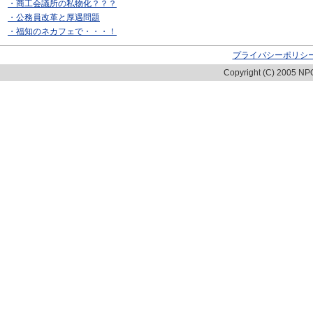
・商工会議所の私物化？？？
・公務員改革と厚遇問題
・福知のネカフェで・・・！
プライバシーポリシ
Copyright (C) 2005 NPO