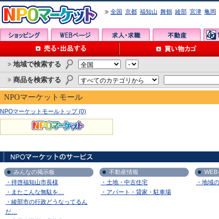
全国
京都
福知山
舞鶴
綾部
宮津
亀岡
地域で検索する
商品を検索する
NPOマーケットモール
NPOマーケットモールトップ (0)
みんなの掲示板
不動産情報
WE
・拝啓福知山市長様
・土地・中古住宅
・地域
・またこんな無駄を…
・アパート・貸家・駐車場
・綾部市の行政どうなってるん
だ…