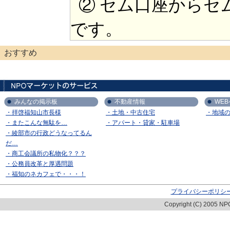
② セム口座からセ
です。
おすすめ
みんなの掲示板
不動産情報
WE
・拝啓福知山市長様
・土地・中古住宅
・地域
・またこんな無駄を…
・アパート・貸家・駐車場
・綾部市の行政どうなってるん
だ…
・商工会議所の私物化？？？
・公務員改革と厚遇問題
・福知のネカフェで・・・！
プライバシーポリシ
Copyright (C) 2005 NPO