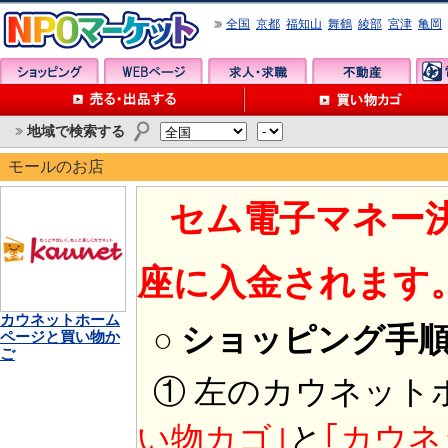
全国
京都
福知山
舞鶴
綾部
宮津
亀岡
地域で検索する
モールのお店
セム電子マネー
座に入金されます
カウネットホーム
○ ショッピング手
ページと買い物か
ご
① 左のカウネット
い物カゴ｣
と
｢カウネ