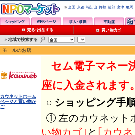
全国
京都
福知山
舞鶴
綾部
宮津
亀岡
地域で検索する
モールのお店
セム電子マネー
座に入金されます
カウネットホーム
○ ショッピング手
ページと買い物か
ご
① 左のカウネット
い物カゴ｣
と
｢カウネ