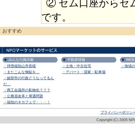
② セム口座からセ
です。
おすすめ
みんなの掲示板
不動産情報
WE
・拝啓福知山市長様
・土地・中古住宅
・地域
・またこんな無駄を…
・アパート・貸家・駐車場
・綾部市の行政どうなってるん
だ…
・商工会議所の私物化？？？
・公務員改革と厚遇問題
・福知のネカフェで・・・！
プライバシーポリシ
Copyright (C) 2005 NPO