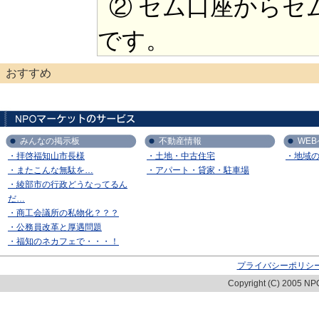
② セム口座からセ
です。
おすすめ
みんなの掲示板
不動産情報
WE
・拝啓福知山市長様
・土地・中古住宅
・地域
・またこんな無駄を…
・アパート・貸家・駐車場
・綾部市の行政どうなってるん
だ…
・商工会議所の私物化？？？
・公務員改革と厚遇問題
・福知のネカフェで・・・！
プライバシーポリシ
Copyright (C) 2005 NPO