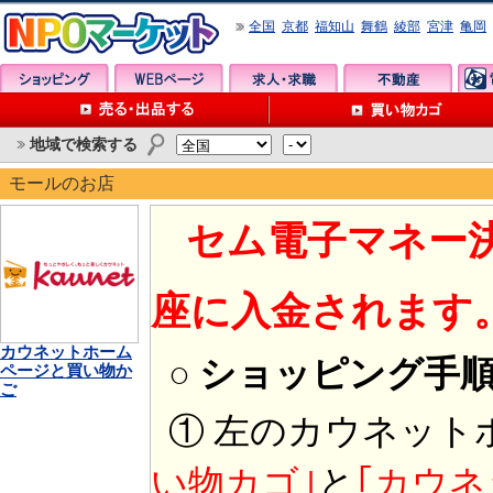
全国
京都
福知山
舞鶴
綾部
宮津
亀岡
地域で検索する
モールのお店
セム電子マネー
座に入金されます
カウネットホーム
○ ショッピング手
ページと買い物か
ご
① 左のカウネット
い物カゴ｣
と
｢カウネ