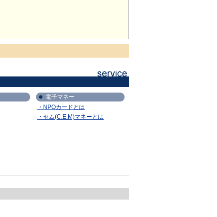
電子マネー
・NPOカードとは
・セム(C.E.M)マネーとは