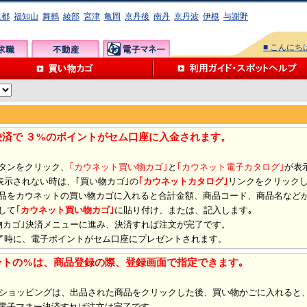
京都
福知山
舞鶴
綾部
宮津
亀岡
京丹後
南丹
京丹波
伊根
与謝野
■ こんに
決済で ３%のポイントがセム口座に入金されます。
ボタンをクリック、
｢カウネット買い物カゴ｣
と
｢カウネット電子カタログ｣
が表
示されない時は、｢買い物カゴ｣の
｢カウネットカタログ｣
リンクをクリックし
商品をカウネットの買い物カゴに入れると合計金額、商品コード、商品名など
して
｢カウネット買い物カゴ｣
に貼り付け、または、記入します｡
い物カゴ｣決済メニューに進み、決済すれば注文が完了です。
時に、電子ポイントがセム口座にプレゼントされます。
ントの%は、商品登録の際、登録画面で指定できます｡
ショッピングは、出品された商品をクリックした後、買い物かごに入れると
ム電子マネー決済すれば注文は完了です。