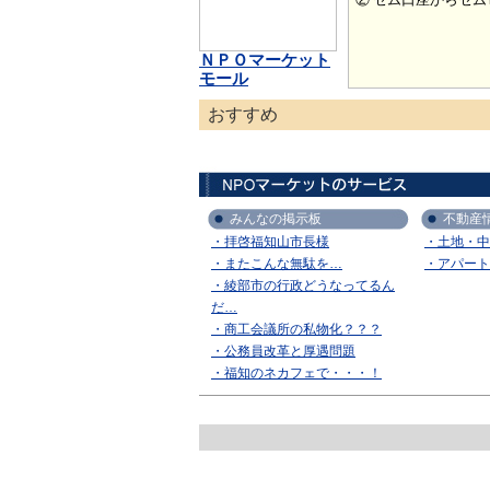
ＮＰＯマーケット
モール
おすすめ
みんなの掲示板
不動産
・拝啓福知山市長様
・土地・中
・またこんな無駄を…
・アパート
・綾部市の行政どうなってるん
だ…
・商工会議所の私物化？？？
・公務員改革と厚遇問題
・福知のネカフェで・・・！