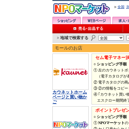
全国
地域で検索する
モールのお店
セム電子マネー
○ ショッピング手順
① 左のカウネット
（電子カタログが表
② 電子カタログの
③ ②の情報をコピー
カウネットホーム
④ ｢カウネット買
ページと買い物か
エスクロー期間終了
ご
ポイントプレゼ
○ ショッピング手順
①
NPOマーケット
の
② セム口座からセ