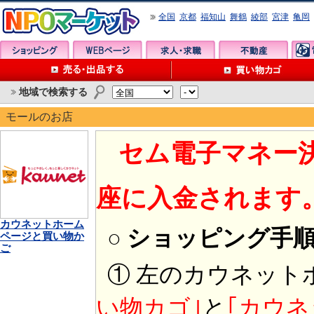
全国
京都
福知山
舞鶴
綾部
宮津
亀岡
地域で検索する
モールのお店
セム電子マネー
座に入金されます
カウネットホーム
○ ショッピング手
ページと買い物か
ご
① 左のカウネット
い物カゴ｣
と
｢カウネ