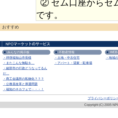
② セム口座からセ
です。
おすすめ
みんなの掲示板
不動産情報
WE
・拝啓福知山市長様
・土地・中古住宅
・地域
・またこんな無駄を…
・アパート・貸家・駐車場
・綾部市の行政どうなってるん
だ…
・商工会議所の私物化？？？
・公務員改革と厚遇問題
・福知のネカフェで・・・！
プライバシーポリシ
Copyright (C) 2005 NPO