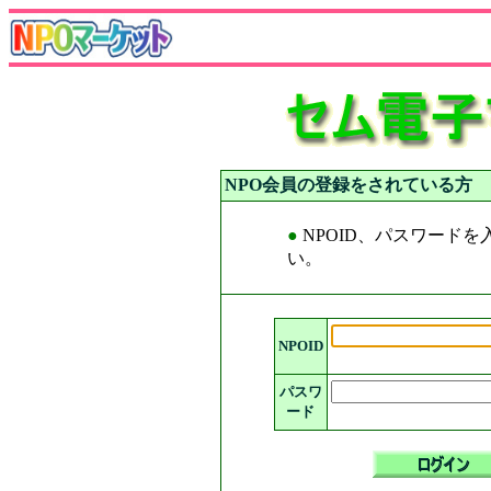
NPO会員の登録をされている方
●
NPOID、パスワード
い。
NPOID
パスワ
ード